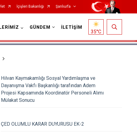
let
İçişleri Bakanlığı
Şanlıurfa
1
/
5
LERİMİZ
GÜNDEM
İLETİŞİM
35
°C
Hilvan Kaymakamlığı Sosyal Yardımlaşma ve
Dayanışma Vakfı Başkanlığı tarafından Adem
Projesi Kapsamında Koordinatör Personeli Alımı
Siverek
Mülakat Sonucu
Suruç
Viranşehir
ÇED OLUMLU KARAR DUYURUSU EK-2
Haliliye