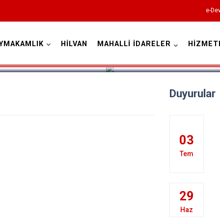
e-Dev
YMAKAMLIK
HİLVAN
MAHALLİ İDARELER
HİZMET
Şanlıurfa
Duyurular
03
Akçakale
Tem
Birecik
Bozova
29
Ceylanpınar
Haz