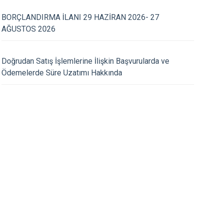
Eyyübiye
BORÇLANDIRMA İLANI 29 HAZİRAN 2026- 27
Karaköprü
AĞUSTOS 2026
11.11.2023
hitleri Anma ve Çanakkale
11 KASIM MİLLİ A
i'nin 109. Yıl Dönümü
GÜNÜ FİDAN DİKİM E
Doğrudan Satış İşlemlerine İlişkin Başvurularda ve
lçemizde Gerçekleşti
Ödemelerde Süre Uzatımı Hakkında