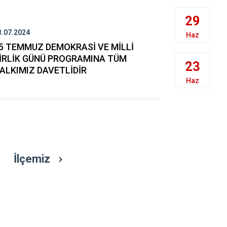
Halfeti
29
Harran
3.07.2024
19.03.2024
Hilvan
Haz
5 TEMMUZ DEMOKRASİ VE MİLLİ
18 Mart Şe
İRLİK GÜNÜ PROGRAMINA TÜM
Deniz Zafer
23
ALKIMIZ DAVETLİDİR
Programı İ
Haz
İlçemiz