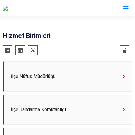
Şanlıurfa
Hizmet Birimleri
Akçakale
Siverek
Birecik
Suruç
Bozova
Viranşehir
Ceylanpınar
Haliliye
İlçe Nüfus Müdürlüğü
Halfeti
Eyyübiye
Harran
Karaköprü
Hilvan
İlçe Jandarma Komutanlığı