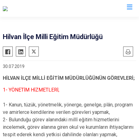
Şanlıurfa
Hilvan İlçe Milli Eğitim Müdürlüğü
Akçakale
Siverek
Birecik
Suruç
30.07.2019
Bozova
Viranşehir
Ceylanpınar
Haliliye
HİLVAN İLÇE MİLLİ EĞİTİM MÜDÜRLÜĞÜNÜN GÖREVLERİ;
Halfeti
Eyyübiye
1- YÖNETİM HİZMETLERİ;
Harran
Karaköprü
1- Kanun, tüzük, yönetmelik, yönerge, genelge, plân, program
Hilvan
ve amirlerce kendilerine verilen görevleri yapmak,
2- Bulunduğu görev alanındaki millî eğitim hizmetlerini
incelemek, görev alanına giren okul ve kurumların ihtiyaçlarını
tespit ederek kendi yetkisi dahilinde olanları yapmak,