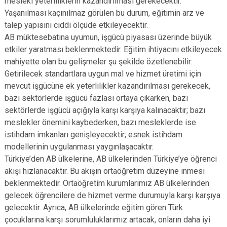
meslekî yeterliliklerin kazandırılması gerekecektir.
Yaşanılması kaçınılmaz görülen bu durum, eğitimin arz ve
talep yapısını ciddi ölçüde etkileyecektir.
AB müktesebatına uyumun, işgücü piyasası üzerinde büyük
etkiler yaratması beklenmektedir. Eğitim ihtiyacını etkileyecek
mahiyette olan bu gelişmeler şu şekilde özetlenebilir:
Getirilecek standartlara uygun mal ve hizmet üretimi için
mevcut işgücüne ek yeterlilikler kazandırılması gerekecek,
bazı sektörlerde işgücü fazlası ortaya çıkarken, bazı
sektörlerde işgücü açığıyla karşı karşıya kalınacaktır; bazı
meslekler önemini kaybederken, bazı mesleklerde ise
istihdam imkanları genişleyecektir; esnek istihdam
modellerinin uygulanması yaygınlaşacaktır.
Türkiye’den AB ülkelerine, AB ülkelerinden Türkiye’ye öğrenci
akışı hızlanacaktır. Bu akışın ortaöğretim düzeyine inmesi
beklenmektedir. Ortaöğretim kurumlarımız AB ülkelerinden
gelecek öğrencilere de hizmet verme durumuyla karşı karşıya
gelecektir. Ayrıca, AB ülkelerinde eğitim gören Türk
çocuklarına karşı sorumluluklarımız artacak, onların daha iyi