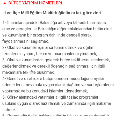
4- BÜTÇE-YATIRIM HİZMETLERİ;
İl ve İlçe Millî Eğitim Müdürlüğünün ortak görevleri :
1- İl sınırları içindeki Bakanlığa ait veya tahsisli bina, tesis,
araç ve gereçler ile Bakanlığın diğer imkânlarından bütün okul
ve kurumların bir program dahilinde dengeli olarak
faydalanmasını sağlamak,
2- Okul ve kurumlar için arsa temin etmek ve eğitim
tesislerinin yapım, bakım ve onarım işlerini yürütmek,
3- Okul ve kurumlardan gelecek bütçe tekliflerini incelemek,
değerlendirmek ve gerekli ödeneğin sağlanması için ilgili
makamlara teklifte bulunmak,
4- Genel ve özel idare bütçelerinden, müdürlüğüne ayrılan
ödeneklerin mevzuata uygun olarak dağıtım ve sarf işlemlerini
yaptırmak ve bu konudaki işlemleri denetlemek,
5- Görev alanındaki yatırımlarla ilgili taslak programları
usulüne uygun olarak hazırlamak ve zamanında ilgili makama
iletmek,
6- Personelin özlük haklarına ilişkin tahakkuk ve mutemetlik