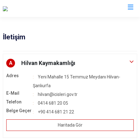
Şanlıurfa
İletişim
Akçakale
Siverek
Birecik
Suruç
Hilvan Kaymakamlığı
A
Bozova
Viranşehir
Adres
Yeni Mahalle 15 Temmuz Meydanı Hilvan-
Ceylanpınar
Haliliye
Şanlıurfa
Halfeti
Eyyübiye
E-Mail
hilvan@icisleri.gov.tr
Harran
Karaköprü
Telefon
0414 681 20 05
Hilvan
Belge Geçer
+90 414 681 21 22
Haritada Gör