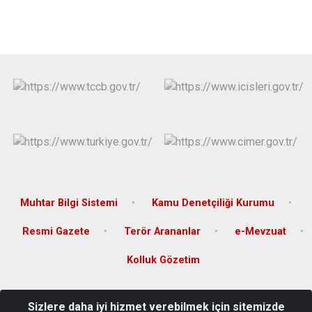
Muhtar Bilgi Sistemi
Kamu Denetçiliği Kurumu
Resmi Gazete
Terör Arananlar
e-Mevzuat
Kolluk Gözetim
Türkiye Cumhuriyeti Hilvan Kaymakamlığı Yeni Mahalle 15
Sizlere daha iyi hizmet verebilmek için sitemizde
Temmuz Meydanı Hilvan-Şanlıurfa