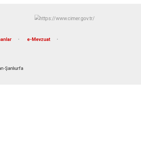
Eyyübiye
Karaköprü
nanlar
e-Mevzuat
n-Şanlıurfa