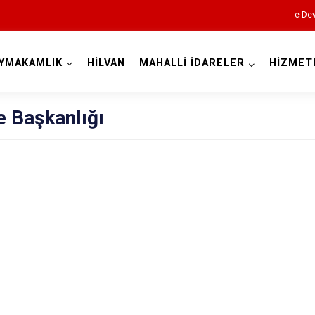
e-Dev
YMAKAMLIK
HİLVAN
MAHALLİ İDARELER
HİZMET
Şanlıurfa
e Başkanlığı
Akçakale
Birecik
Bozova
Ceylanpınar