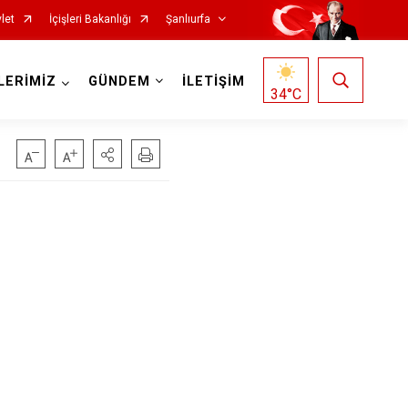
let
İçişleri Bakanlığı
Şanlıurfa
LERİMİZ
GÜNDEM
İLETİŞİM
34
°C
Siverek
Suruç
Viranşehir
Haliliye