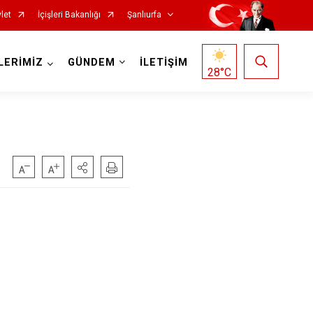
let
İçişleri Bakanlığı
Şanlıurfa
LERİMİZ
GÜNDEM
İLETİŞİM
28
°C
Siverek
Suruç
Viranşehir
Haliliye