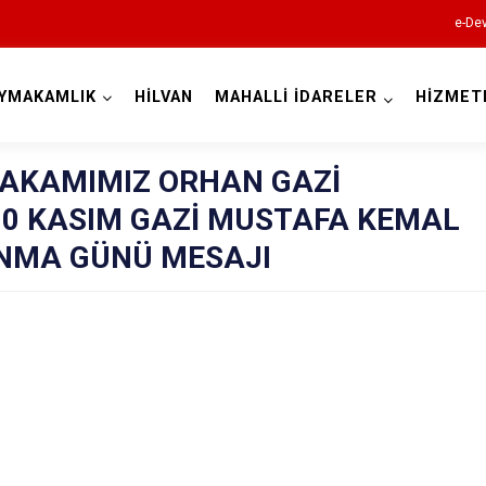
e-Dev
YMAKAMLIK
HİLVAN
MAHALLİ İDARELER
HİZMET
Şanlıurfa
AKAMIMIZ ORHAN GAZİ
10 KASIM GAZİ MUSTAFA KEMAL
NMA GÜNÜ MESAJI
Akçakale
Birecik
Bozova
Ceylanpınar