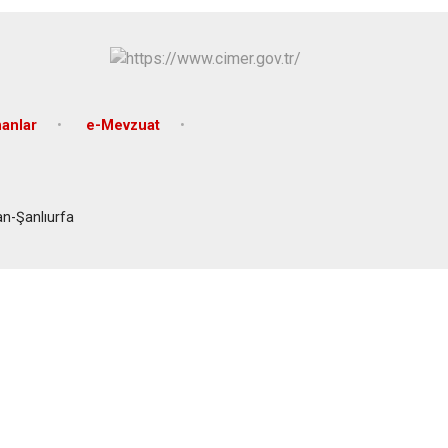
Eyyübiye
Karaköprü
nanlar
e-Mevzuat
n-Şanlıurfa